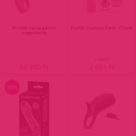
Protais horse pénisz
Pretty Chelsea Flesh +7,6cm
nagyobbító
2 990 Ft
18 490 Ft
2 691 Ft
10%