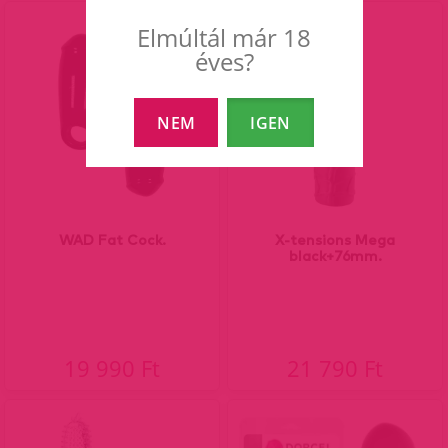
Elmúltál már 18
éves?
NEM
IGEN
WAD Fat Cock.
X-tensions Mega
black+76mm.
19 990 Ft
21 790 Ft