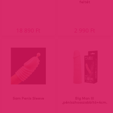
feltét
18 890 Ft
2 990 Ft
Sam Penis Sleeve
Big Man III
,péniszhosszabbító+4cm.