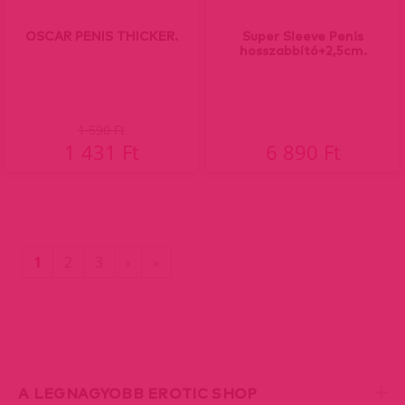
OSCAR PENIS THICKER.
Super Sleeve Penis
hosszabbító+2,5cm.
1 590 Ft
1 431 Ft
6 890 Ft
(current)
Utolsó
1
2
3
›
»
oldal
A LEGNAGYOBB EROTIC SHOP