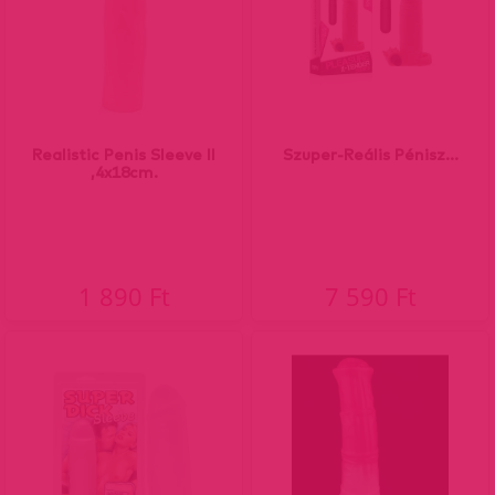
Realistic Penis Sleeve II
Szuper-Reális Pénisz...
,4x18cm.
1 890 Ft
7 590 Ft