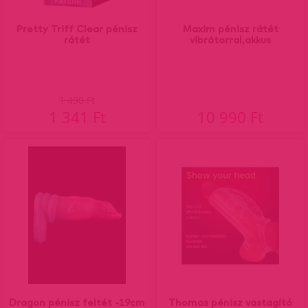
Pretty Triff Clear pénisz
Maxim pénisz rátét
rátét
vibrátorral,akkus
1 490 Ft
1 341 Ft
10 990 Ft
Dragon pénisz feltét -19cm
Thomas pénisz vastagító