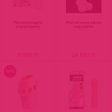
Péniszvastagító
Mistral horse pénisz
szuperköpeny.
nagyobbító.
6 990 Ft
24 890 Ft
10%