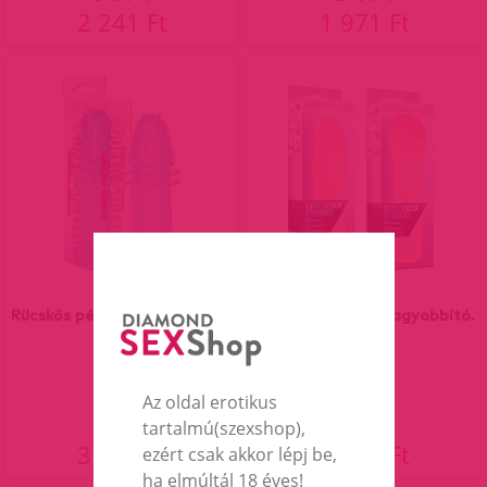
2 241 Ft
1 971 Ft
Rücskös pénisz vastagító kék
PERFORMANCE-nagyobbító.
Az oldal erotikus
tartalmú(szexshop),
3 690 Ft
7 490 Ft
ezért csak akkor lépj be,
ha elmúltál 18 éves!