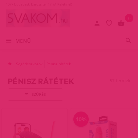
1077 Budapest, Baross tér 17. (A Keletinél)
0
MENÜ
Segédeszközök
Pénisz rátétek
PÉNISZ RÁTÉTEK
57 termék
SZŰRÉS
10%