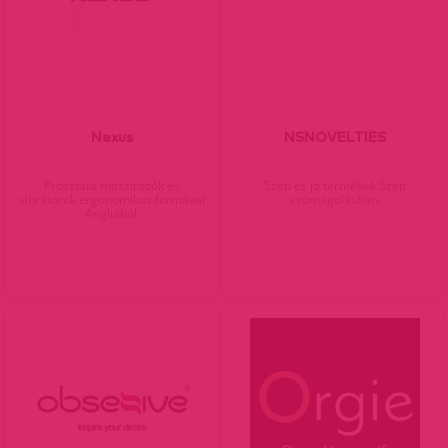
Nexus
NSNOVELTIES
Prosztata maszírózók és
Szép és jó termékek.Szép
vibrátorok ergonomikus formával
csomagolásban.
Angliából.