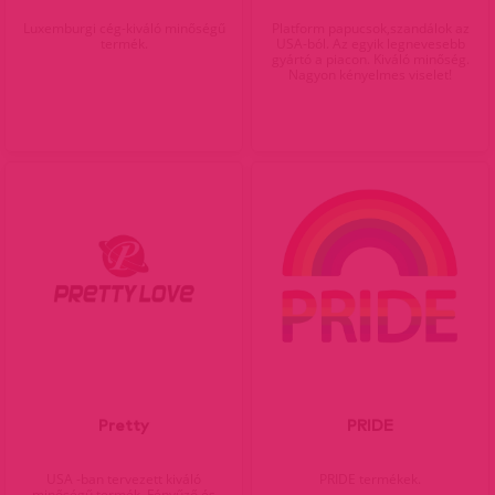
Luxemburgi cég-kiváló minőségű
Platform papucsok,szandálok az
termék.
USA-ból. Az egyik legnevesebb
gyártó a piacon. Kiváló minőség.
Nagyon kényelmes viselet!
Pretty
PRIDE
USA -ban tervezett kiváló
PRIDE termékek.
minőségű termék. Fényűző és