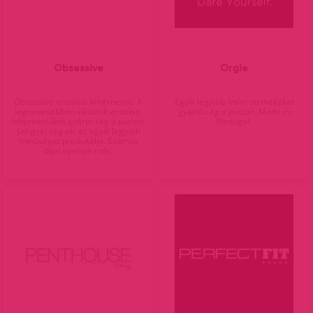
Obsessive
Orgie
Obsessive erotikus fehérnemű. A
Egyik legjobb intím termékeket
legszívesebben vásárolt erotikus
gyártó cég a piacon. Made in
fehérneműket gyártó cég a piacon.
Portugal.
Lengyel cég aki az egyik legjobb
minőséget produkálja. Számos
díjat nyertek már.