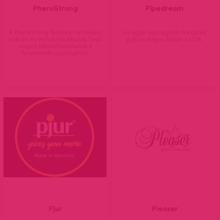
PheroStrong
Pipedream
A PheroStrong feromon termékek
Az egyik legnagyobb szexjáték
nőknek és férfiaknak készült.Tedd
gyár a világon.Made in USA.
magad ellenállhatatlanná a
feromonok segítségével.
Pjur
Pleaser