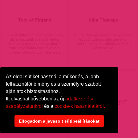
Tom of Finland
Vibe Therapy
Tom of Finland, finn képzőművész,
A Vibe therapy (vibrációs kezelést)
aki a huszadik századi meleg
egyedi tudású, allergénektől
kultúrára nagy hatást gyakorló
mentes kényeztetők.Kedvező ár/
stilizált férfialakokat ábrázoló,
érték arány!
homoerotikus műveiről ismert.
Az oldal sütiket használ a működés, a jobb
felhasználói élmény és a személyre szabott
ajánlatok biztosításához.
Itt olvashat bővebben az új
adatkezelési
szabályzatunkról
és a
cookie-k használatáról.
Elfogadom a javasolt sütibeállításokat