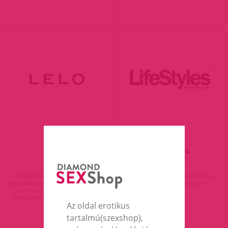
LELO
LifeStyles
Anatómiailag tervezett svéd
Az egyik legjobb óvszer márka.
precizitás a gyönyörök élményébe
Latex menteset is gyárt!
vezeti használóját. Prémium
kategória.1év gyártói garancia.
Az oldal erotikus
tartalmú(szexshop),