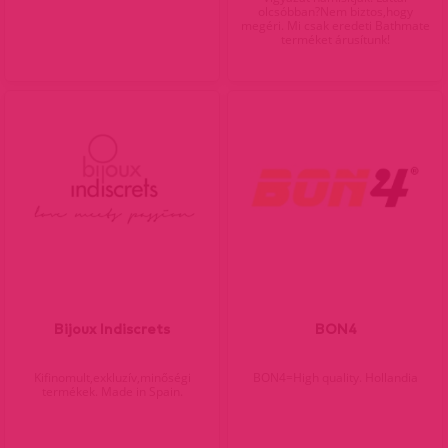
olcsóbban?Nem biztos,hogy
megéri. Mi csak eredeti Bathmate
terméket árusítunk!
Bijoux Indiscrets
BON4
Kifinomult,exkluzív,minőségi
BON4=High quality. Hollandia
termékek. Made in Spain.