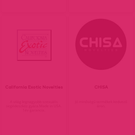
California Exotic Novelties
CHISA
A világ legnagyobb szexuális
Jó minőségű termékek kedvező
segédeszköz gyára.Made in USA.
áron.
1év garancia.