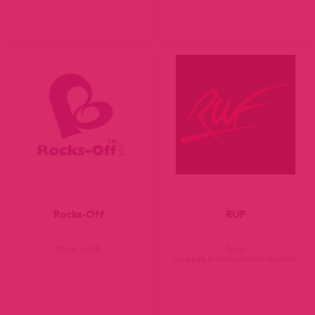
Rocks-Off
RUF
Made in UK.
Szex
cseppek,krémek,kozmetikumok.