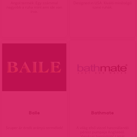
Angol termék. Egy számmal
Designed in USA. Kiváló minőségű
nagyobb a ruha mint ami ide van
szexi ruhák.
írva.
Baile
Bathmate
Szuper ár érték arányú termékek!
A világ első vízzel használandó
pénisz pumpája Angliából.
Vigyázat hamisítják! Láttál