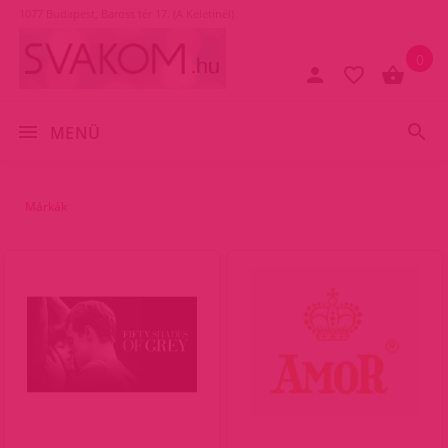
1077 Budapest, Baross tér 17. (A Keletinél)
0
MENÜ
Márkák