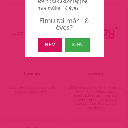
ezért csak akkor lépj be,
ha elmúltál 18 éves!
Elmúltál már 18
éves?
NEM
IGEN
Lovense
Lovetoy
Csúcs technológia a szexuális
2008 óta a gyártó céljának tekinti,
segédeszközök terén.
hogy kifogástalan, mégis
megfizethető áron elérhető
termékekkel segítse az egyén
szexualitásának új szintre
emelését.