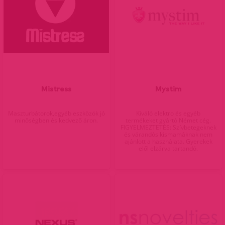
Mistress
Mystim
Maszturbátorok,egyéb eszközök jó
Kiváló elektro és egyéb
minőségben és kedvező áron.
termékeket gyártó Német cég.
FIGYELMEZTETÉS: Szívbetegeknek
és várandós kismamáknak nem
ajánlott a használata. Gyerekek
elől elzárva tartandó.