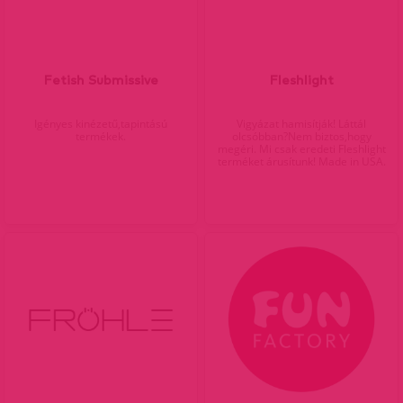
Fetish Submissive
Fleshlight
Igényes kinézetű,tapintású
Vigyázat hamisítják! Láttál
termékek.
olcsóbban?Nem biztos,hogy
megéri. Mi csak eredeti Fleshlight
terméket árusítunk! Made in USA.