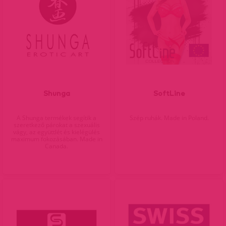
Shunga
SoftLine
A Shunga termékek segítik a
Szép ruhák. Made in Poland.
szeretkező párokat a szexuális
vágy, az együttlét és kielégülés
maximum fokozásában. Made in
Canada.