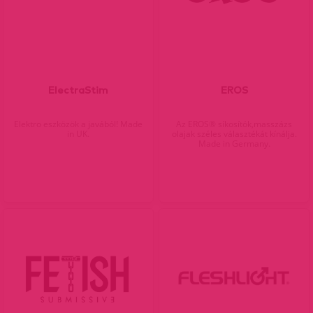
ElectraStim
EROS
Elektro eszközök a javából! Made
Az EROS® síkosítók,masszázs
in UK.
olajak széles választékát kínálja.
Made in Germany.