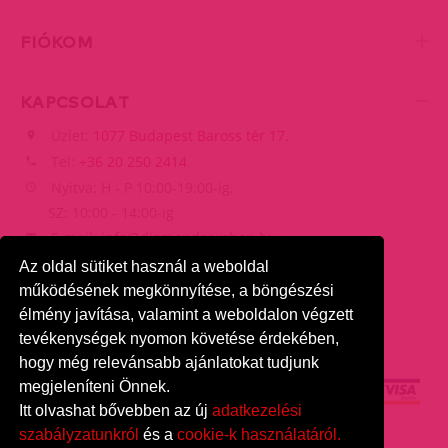
FIÓKOM
KAPCSOLAT
Üzlet:
1077 Budapest Baross tér 17.
Tel:
+36 20 250 2414
Nyitva: H - P 10:00-19:00-ig,
SZ: 10:00 - 14:00-ig
E-mail:
info@diamondsexshop.hu
Az oldal sütiket használ a weboldal
működésének megkönnyítése, a böngészési
élmény javítása, valamint a weboldalon végzett
tevékenységek nyomon követése érdekében,
hogy még relevánsabb ajánlatokat tudjunk
megjeleníteni Önnek.
Itt olvashat bővebben az új
adatkezelési
szabályzatunkról
és a
cookie-k használatáról.
DiamondSexshop
© 2024.
Minden jog fenntartva.