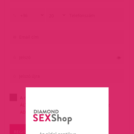
A regisztrációval elfogadom a
ÁLTALÁNOS SZERZŐDÉSI FELTÉTELEKET
és az
ADATVÉDELEMI NYILATKOZATOT
REGISZTRÁCIÓ