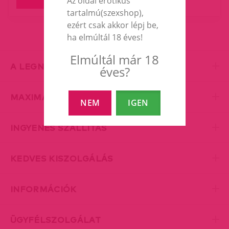
Az oldal erotikus
tartalmú(szexshop),
ezért csak akkor lépj be,
ha elmúltál 18 éves!
Elmúltál már 18
A LEGNAGYOBB EROTIC SHOP
éves?
MAXIMÁLIS DISZKRÉCIÓ
NEM
IGEN
INGYENES SZÁLLÍTÁS
KEDVES KISZOLGÁLÁS
INFORMÁCIÓK
ÜGYFÉLSZOLGÁLAT