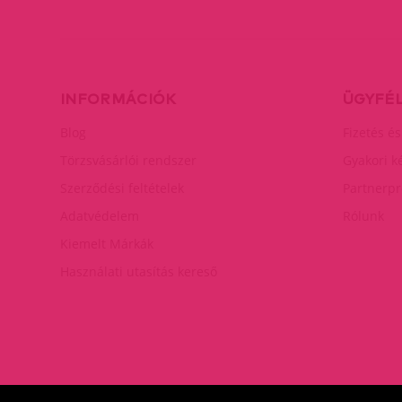
INFORMÁCIÓK
ÜGYFÉ
Blog
Fizetés és
Törzsvásárlói rendszer
Gyakori k
Szerződési feltételek
Partnerp
Adatvédelem
Rólunk
Kiemelt Márkák
Használati utasítás kereső