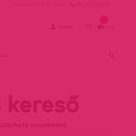
+36 20 250 2414
Nyitva: H-P: 10-19h, SZ: 10-14h
0
Fiókom
Kosár
OLAT
 kereső
található vonalkódot.