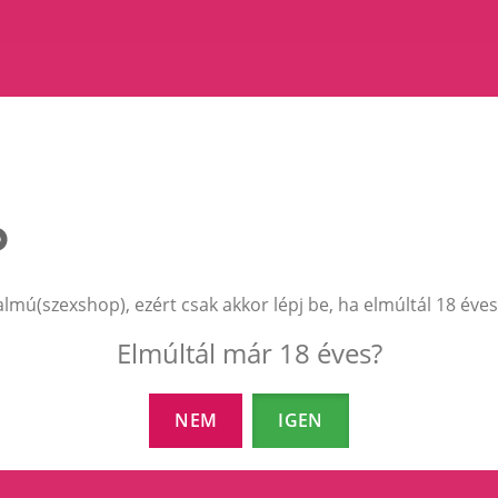
almú(szexshop), ezért csak akkor lépj be, ha elmúltál 18 éves
aximális diszkréció
Ingyenes szállít
Elmúltál már 18 éves?
ladás jelölés nélküli karton
25.000 Ft feletti rend
bozban. Feladó: Diamond 99
ingyenes a szállítás!
t., senki nem tudja meg mi
NEM
IGEN
n a dobozban!