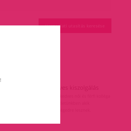
!
ás
Kedves kiszolgálás
elésnél
Több kedves női és férfi kolléga
vár üzletünkben akik
segítségedre lesznek.