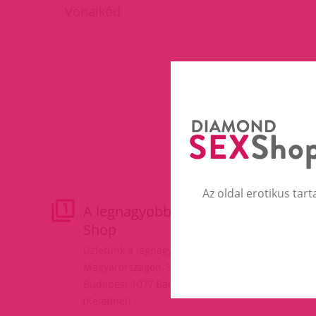
Az oldal erotikus tart
A legnagyobb Erotic
M
Shop
Fe
do
Üzletünk a legnagyobb
Kf
Magyarországon, 3 szinten!
va
Budapest 1077,Baross tér 17.
(Keletinél)