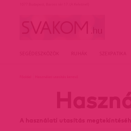
1077 Budapest, Baross tér 17. (A Keletinél)
SEGÉDESZKÖZÖK
RUHÁK
SZEXPATIKA
Főoldal
Használati utasítás kereső
Haszná
A használati utasítás megtekintésé