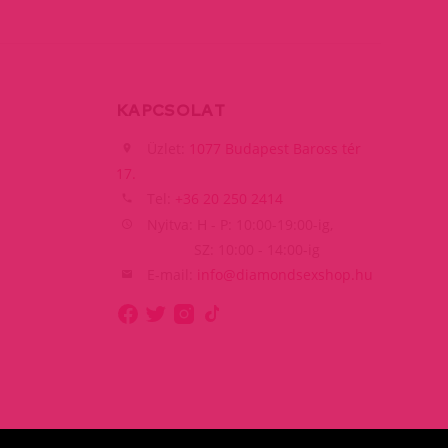
KAPCSOLAT
Üzlet:
1077 Budapest Baross tér
17.
Tel:
+36 20 250 2414
Nyitva: H - P: 10:00-19:00-ig,
SZ: 10:00 - 14:00-ig
E-mail:
info@diamondsexshop.hu