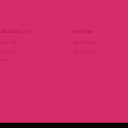
LSZOLGÁLAT
FIÓKOM
 szállítás
Bejelentkezés
érdések
Regisztráció
rogram