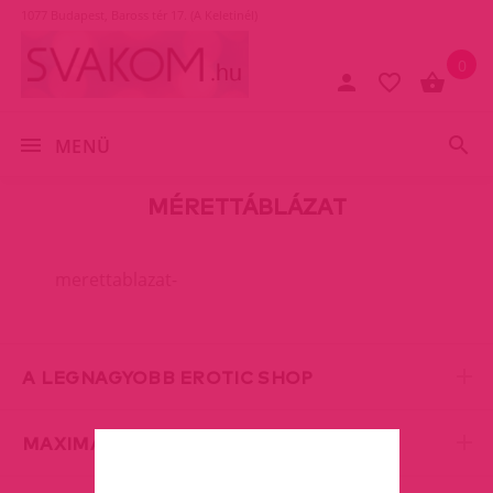
1077 Budapest, Baross tér 17. (A Keletinél)
0
MENÜ
MÉRETTÁBLÁZAT
merettablazat-
A LEGNAGYOBB EROTIC SHOP
MAXIMÁLIS DISZKRÉCIÓ