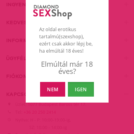
INGYENES SZÁLLÍTÁS
KEDVES KISZOLGÁLÁS
Az oldal erotikus
tartalmú(szexshop),
INFORMÁCIÓK
ezért csak akkor lépj be,
ha elmúltál 18 éves!
ÜGYFÉLSZOLGÁLAT
Elmúltál már 18
éves?
FIÓKOM
NEM
IGEN
KAPCSOLAT
Üzlet:
1077 Budapest Baross tér 17.
Tel:
+36 20 250 2414
Nyitva: H - P: 10:00-19:00-ig,
SZ: 10:00 - 14:00-ig