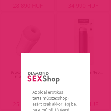
28 890 HUF
34 990 HUF
Svakom Robin akkus
Svakom Hannes Neo...
maszturbátor.
Az oldal erotikus
tartalmú(szexshop),
25 890 HUF
57 990 HUF
ezért csak akkor lépj be,
ha elmúltál 18 éves!