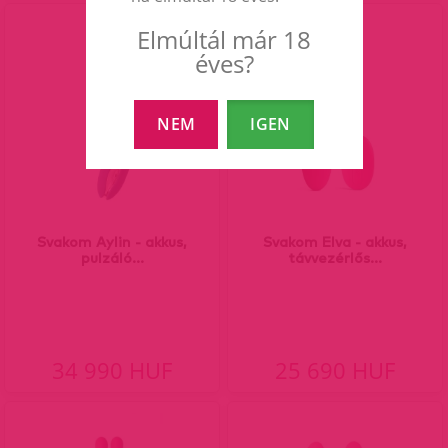
Elmúltál már 18
éves?
NEM
IGEN
Svakom Aylin - akkus,
Svakom Elva - akkus,
pulzáló...
távvezérlős...
34 990 HUF
25 690 HUF