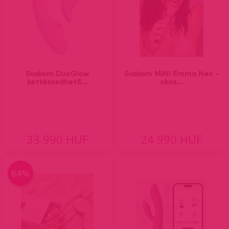
Svakom DuoGlow
Svakom MINI Emma Neo -
kettészedhető...
okos...
33 990 HUF
24 990 HUF
64%