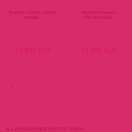
Svakom Trysta -vízálló,
Svakom Phoenix
mozgó...
Neo,accu,app.
29 890 HUF
33 990 HUF
(current)
Utolsó
1
2
›
»
oldal
A LEGNAGYOBB EROTIC SHOP