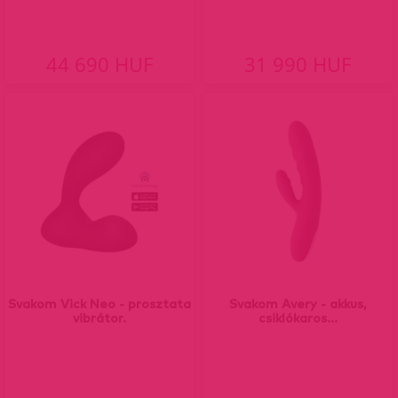
44 690 HUF
31 990 HUF
Svakom Vick Neo - prosztata
Svakom Avery - akkus,
vibrátor.
csiklókaros...