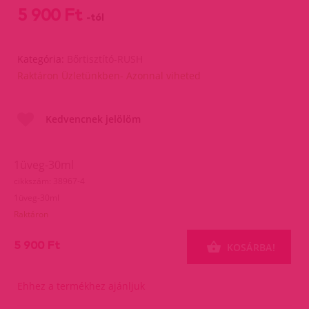
5 900 Ft
-tól
Kategória:
Bőrtisztító-RUSH
Raktáron Üzletünkben- Azonnal viheted
Kedvencnek jelölöm
1üveg-30ml
cikkszám: 38967-4
1üveg-30ml
Raktáron
5 900 Ft
KOSÁRBA!
Ehhez a termékhez ajánljuk