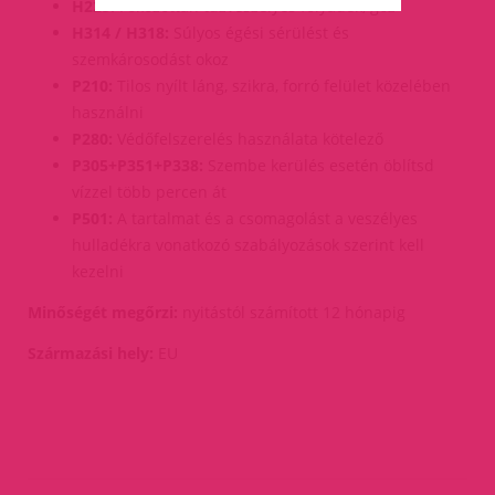
H225:
Fokozottan tűzveszélyes folyadék, gőz
H314 / H318:
Súlyos égési sérülést és
szemkárosodást okoz
P210:
Tilos nyílt láng, szikra, forró felület közelében
használni
P280:
Védőfelszerelés használata kötelező
P305+P351+P338:
Szembe kerülés esetén öblítsd
vízzel több percen át
P501:
A tartalmat és a csomagolást a veszélyes
hulladékra vonatkozó szabályozások szerint kell
kezelni
Minőségét megőrzi:
nyitástól számított 12 hónapig
Származási hely:
EU