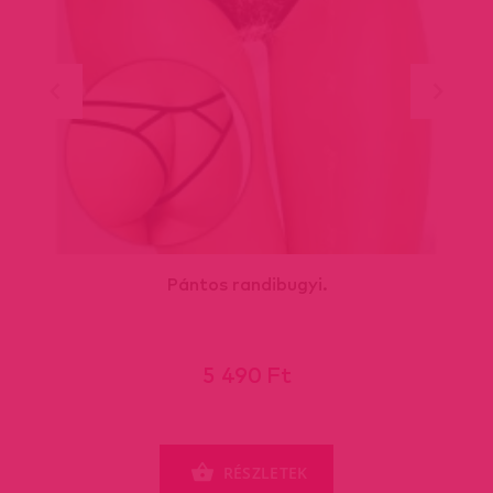
Pántos randibugyi.
5 490 Ft
RÉSZLETEK