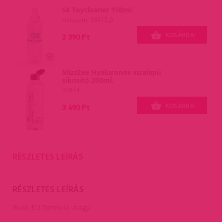
S8 Toycleaner 150ml.
cikkszám: 36815_0
KOSÁRBA!
2 390 Ft
MizzZee Hyaluronos vízalapú
síkosító,200ml.
200ml
KOSÁRBA!
3 490 Ft
RÉSZLETES LEÍRÁS
RÉSZLETES LEÍRÁS
Rush EU Formula -nagy.