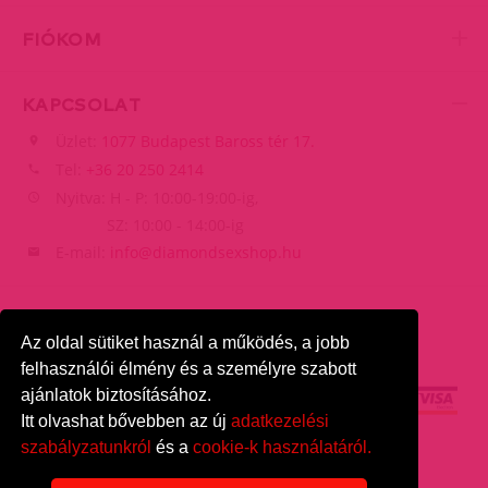
FIÓKOM
KAPCSOLAT
Üzlet:
1077 Budapest Baross tér 17.
Tel:
+36 20 250 2414
Nyitva: H - P: 10:00-19:00-ig,
SZ: 10:00 - 14:00-ig
E-mail:
info@diamondsexshop.hu
Az oldal sütiket használ a működés, a jobb
felhasználói élmény és a személyre szabott
ajánlatok biztosításához.
Itt olvashat bővebben az új
adatkezelési
szabályzatunkról
és a
cookie-k használatáról.
DiamondSexshop
© 2026.
Minden jog fenntartva.