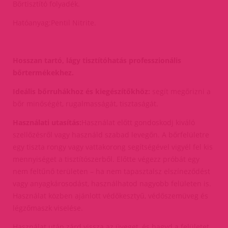
Bőrtisztító folyadék.
Hatóanyag:Pentil Nitrite.
Hosszan tartó, lágy tisztítóhatás professzionális
bőrtermékekhez.
Ideális bőrruhákhoz és kiegészítőkhöz:
segít megőrizni a
bőr minőségét, rugalmasságát, tisztaságát.
Használati utasítás:
Használat előtt gondoskodj kiváló
szellőzésről vagy használd szabad levegőn. A bőrfelületre
egy tiszta rongy vagy vattakorong segítségével vigyél fel kis
mennyiséget a tisztítószerből. Előtte végezz próbát egy
nem feltűnő területen – ha nem tapasztalsz elszíneződést
vagy anyagkárosodást, használhatod nagyobb felületen is.
Használat közben ajánlott védőkesztyű, védőszemüveg és
légzőmaszk viselése.
Használat után zárd vissza az üveget, és hagyd a felületet